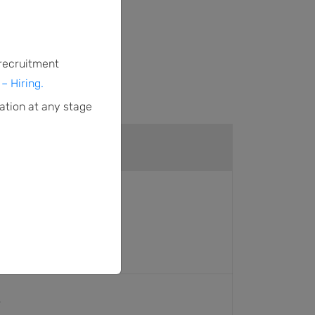
1995.
 recruitment
– Hiring.
ation at any stage
DESCRIPTION
-
-