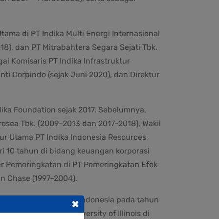
tama di PT Indika Multi Energi Internasional
18), dan PT Mitrabahtera Segara Sejati Tbk.
gai Komisaris PT Indika Infrastruktur
Inti Corpindo (sejak Juni 2020), dan Direktur
dika Foundation sejak 2017. Sebelumnya,
rosea Tbk. (2009–2013 dan 2017–2018), Wakil
ktur Utama PT Indika Indonesia Resources
ri 10 tahun di bidang keuangan korporasi
er Pemeringkatan di PT Pemeringkatan Efek
an Chase (1997–2004).
s Ekonomi Universitas Indonesia pada tahun
×
ah dan Kota dari University of Illinois di