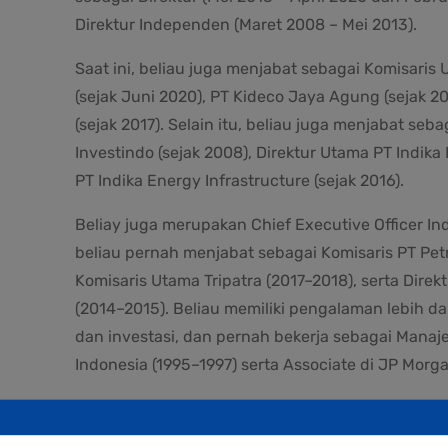
Direktur Independen (Maret 2008 – Mei 2013).
Saat ini, beliau juga menjabat sebagai Komisaris U
(sejak Juni 2020), PT Kideco Jaya Agung (sejak 20
(sejak 2017). Selain itu, beliau juga menjabat seba
Investindo (sejak 2008), Direktur Utama PT Indika 
PT Indika Energy Infrastructure (sejak 2016).
Beliay juga merupakan Chief Executive Officer In
beliau pernah menjabat sebagai Komisaris PT Pet
Komisaris Utama Tripatra (2017–2018), serta Dire
(2014–2015). Beliau memiliki pengalaman lebih da
dan investasi, dan pernah bekerja sebagai Manaj
Indonesia (1995–1997) serta Associate di JP Morg
Beliau meraih gelar Sarjana Ekonomi dari Fakulta
1991, dan gelar Master di bidang Perencanaan Wilay