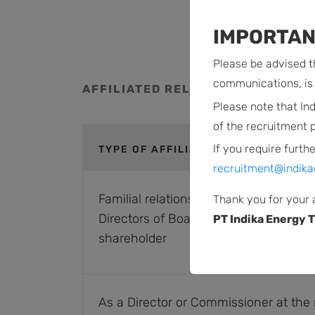
IMPORTAN
Please be advised th
communications, is 
AFFILIATED RELATIONSHIP
Please note that In
of the recruitment 
If you require furthe
TYPE OF AFFILIATED RELATIONSHIP
recruitment@indika
Familial relationships with a member 
Thank you for your 
Directors of Board of Commissioners 
PT Indika Energy T
shareholder
As a Director or Commissioner at the