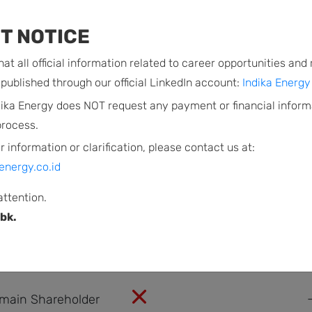
Urbana-Champaign, Amerika Serikat, pada tahun 
T NOTICE
at all official information related to career opportunities and
published through our official LinkedIn account:
Indika Energy 
dika Energy does NOT request any payment or financial inform
process.
r information or clarification, please contact us at:
S
YES/NO
energy.co.id
of the Board of
attention.
or the main
bk.
 main Shareholder