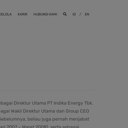
 KELOLA
KARIR
HUBUNGI KAMI
ID
/
EN
bagai Direktur Utama PT Indika Energy Tbk.
agai Wakil Direktur Utama dan Group CEO
 Sebelumnya, beliau juga pernah menjabat
ari 2007 – Maret 2008), serta sebagai