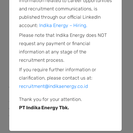
information related to career opportunities
Business Type
and recruitment communications, is
Jasa EPC untuk migas
published through our official LinkedIn
account:
Indika Energy – Hiring.
Operation area
Sumatra bagian Tengah, Sumatera Selatan,
Please note that Indika Energy does NOT
Jawa Timur, Sulawesi Tengah, Indonesia
request any payment or financial
information at any stage of the
Visit Website
recruitment process.
If you require further information or
clarification, please contact us at:
recruitment@indikaenergy.co.id
TRIPATRA
Thank you for your attention.
Perusahaan rekayasa teknik, pengadaan dan
konstruksi (EPC) minyak dan gas terkemuka di
PT Indika Energy Tbk.
Indonesia
Tripatra bergerak di bidang rekayasa teknik,